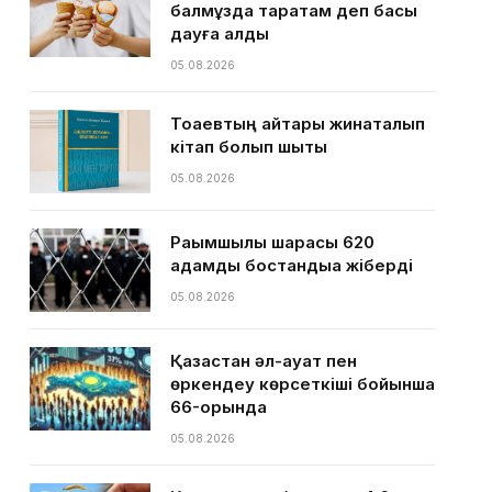
балмұздақ таратам деп басы
дауға қалды
05.08.2026
Тоқаевтың айтқары жинақталып
кітап болып шықты
05.08.2026
Рақымшылық шарасы 620
адамды бостандыққа жіберді
05.08.2026
Қазақстан әл-ауқат пен
өркендеу көрсеткіші бойынша
66-орында
05.08.2026