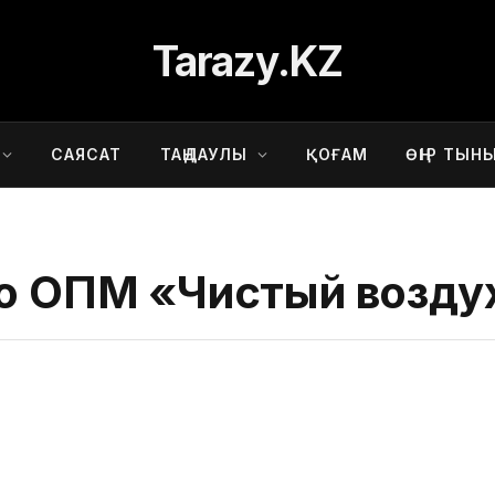
Tarazy.KZ
САЯСАТ
ТАҢДАУЛЫ
ҚОҒАМ
ӨҢІР ТЫН
ло ОПМ «Чистый возду