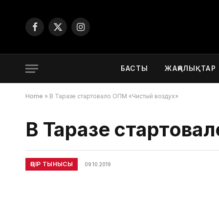
Facebook
X
Instagram
(Twitter)
БАСТЫ
ЖАҢАЛЫҚТАР
Home
»
В Таразе стартовало ОПМ «Чистый воздух»
В Таразе стартова
ӨҢІР ТЫНЫСЫ
09.10.2019