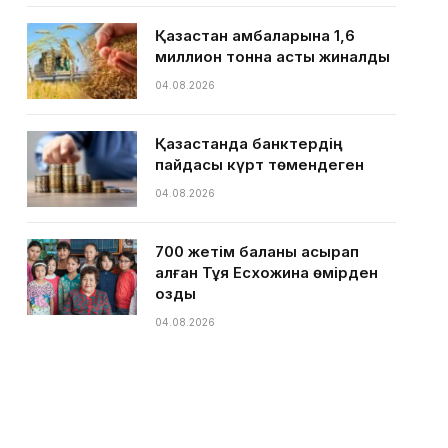
Қазақстан қамбаларына 1,6
миллион тонна астық жиналды
04.08.2026
Қазақстанда банктердің
пайдасы күрт төмендеген
04.08.2026
700 жетім баланы асырап
алған Тұяқ Есхожина өмірден
озды
04.08.2026