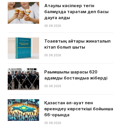
Ақтаулық кәсіпкер тегін
балмұздақ таратам деп басы
дауға қалды
05.08.2026
Тоқаевтың айтқары жинақталып
кітап болып шықты
05.08.2026
Рақымшылық шарасы 620
адамды бостандыққа жіберді
05.08.2026
Қазақстан әл-ауқат пен
өркендеу көрсеткіші бойынша
66-орында
05.08.2026