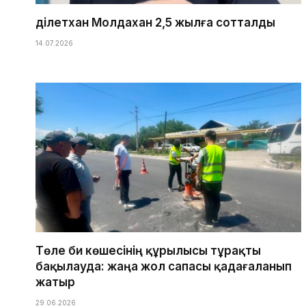
Әділетхан Молдахан 2,5 жылға сотталды
14.07.2026
Төле би көшесінің құрылысы тұрақты
бақылауда: жаңа жол сапасы қадағаланып
жатыр
29.06.2026