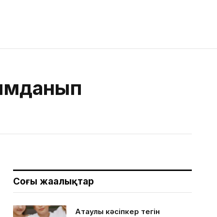
ғымданып
Соңғы жаңалықтар
Ақтаулық кәсіпкер тегін