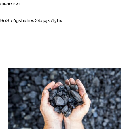
лжается.
BoSI/?igshid=w34qxjk7lyhx