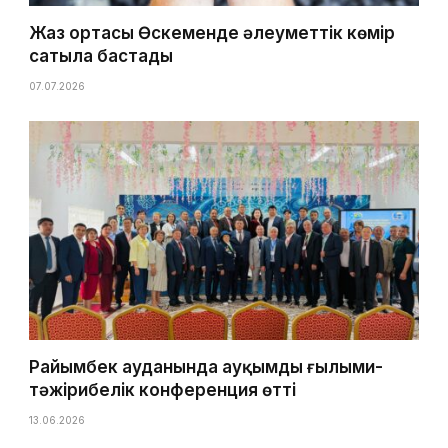
Жаз ортасы Өскеменде әлеуметтік көмір
сатыла бастады
07.07.2026
Райымбек ауданында ауқымды ғылыми-
тәжірибелік конференция өтті
13.06.2026