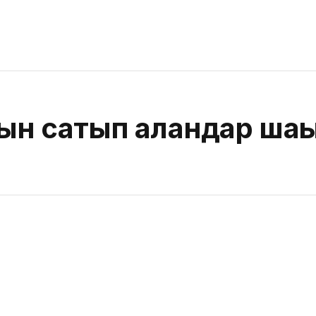
нын сатып алғандар ша