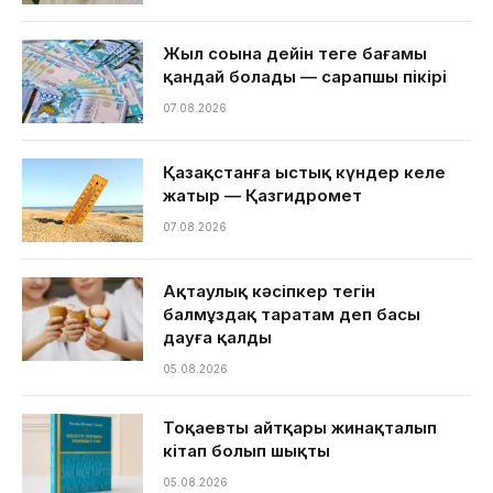
Жыл соңына дейін теңге бағамы
қандай болады — сарапшы пікірі
07.08.2026
Қазақстанға ыстық күндер келе
жатыр — Қазгидромет
07.08.2026
Ақтаулық кәсіпкер тегін
балмұздақ таратам деп басы
дауға қалды
05.08.2026
Тоқаевтың айтқары жинақталып
кітап болып шықты
05.08.2026