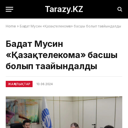
Tarazy.KZ
Home
»
Бағдат Мусин «Қазақтелекомға» басшы болып тағайындалды
Бағдат Мусин
«Қазақтелекомға» басшы
болып тағайындалды
ЖАҢАЛЫҚТАР
10.06.2024