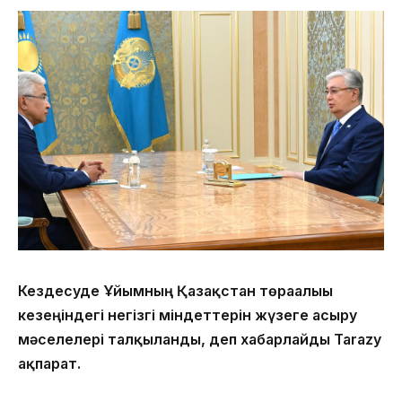
Кездесуде Ұйымның Қазақстан төрағалығы
кезеңіндегі негізгі міндеттерін жүзеге асыру
мәселелері талқыланды, деп хабарлайды Tarazy
ақпарат.