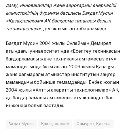
даму, инновациялар және аэроғарыш өнеркәсібі
министрлігінің бұрынғы басшысы Бағдат Мусин
«Қазақтелеком» АҚ басқарма төрағасы болып
тағайындалды»,
деп жазылған хабарламада.
Бағдат Мусин 2004 жылы Сүлеймен Демирел
атындағы университетінде «Есептеу техникасын
бағдарламалық және техникалық қамтамасыз ету»
мамандығында білім алған. 2006 жылы Қазақ құқық
және халықаралық қатынастар институтын заңгер
мамандығы бойынша тәмамдайды. Еңбек жолын
2004 жылы «Ұлттық ақпараттық технологиялар» АҚ-
да бағдарламалық қамтамасыз ету жөніндегі бас
инженері болып бастады.
Бағдат Мусин
Қазақтелеком
Самұрық-Қазына