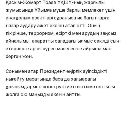
Қасым-Жомарт Тоқаев ҰҚШҰ-ның жарғылық
жұмысында Ұйымға мүше барлық мемлекет үшін
анағұрлым өзекті әрі сұранысқа ие бағыттарға
назар аудару қажет екенін атап өтті. Оның
пікірінше, терроризм, есірткі мен қарудың заңсыз
айналымы, ақпараттық саладағы қылмыс секілді сын-
қатерлерге қарсы күрес мәселесіне айрықша мән
берген жөн.
Сонымен қатар Президент өңірлік қауіпсіздікті
нығайту мақсатында басқа да халықаралық
құрылымдармен конструктивті ынтымақтастықты
жолға қою маңызды екенін айтты.
Иманғали Тасмағамбетов ҰҚШҰ Ұжымдық
қауіпсіздік кеңесінің былтыр қараша айында өткен
сессиясында Қазақстанның бастамасымен