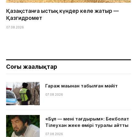
Қазақстанға ыстық күндер келе жатыр —
Қазгидромет
07.08.2026
Соңғы жаңалықтар
Гараж маңынан табылған мәйіт
07.08.2026
«Бұл — менің тағдырым»: Бекболат
Тілеухан жеке өмірі туралы айтты
07.08.2026