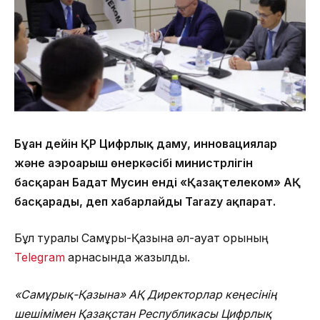
Бұған дейін ҚР Цифрлық даму, инновациялар
және аэроғарыш өнеркәсібі министрлігін
басқарған Бағдат Мусин енді «Қазақтелеком» АҚ
басқарады, деп хабарлайды Tarazy ақпарат.
Бұл туралы Самұрық-Қазына әл-ауқат қорының
Telegram
арнасында жазылды.
«Самұрық-Қазына» АҚ Директорлар кеңесінің
шешімімен Қазақстан Республикасы Цифрлық