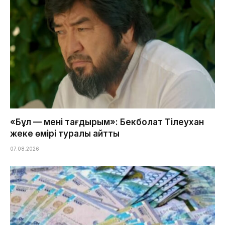
«Бұл — менің тағдырым»: Бекболат Тілеухан
жеке өмірі туралы айтты
07.08.2026