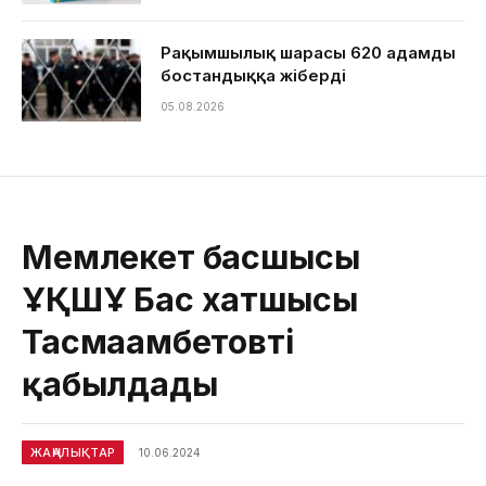
Рақымшылық шарасы 620 адамды
бостандыққа жіберді
05.08.2026
Мемлекет басшысы
ҰҚШҰ Бас хатшысы
Тасмағамбетовті
қабылдады
ЖАҢАЛЫҚТАР
10.06.2024