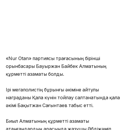
«Nur Otan» партиясы төрағасының бірінші
орынбасары Бауыржан Байбек Алматының
құрметті азаматы болды.
⠀
Ірі мегаполистің бұрынғы әкіміне айтулы
награданы Қала күнін тойлау салтанатында қала
әкімі Бақытжан Сағынтаев табыс етті.
⠀
Биыл Алматының құрметті азаматы
атанғандардың арасында жазушы Әбдіжәміл