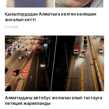
Қызылордадан Алматыға келген келіншек
жоғалып кетті
27.07.2026
Алматыдағы автобус жолағын алып тастауға
петиция жарияланды