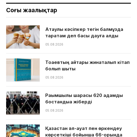
Соңғы жаңалықтар
Ақтаулық кәсіпкер тегін балмұздақ
таратам деп басы дауға қалды
05.08.2026
Тоқаевтың айтқары жинақталып кітап
болып шықты
05.08.2026
Рақымшылық шарасы 620 адамды
бостандыққа жіберді
05.08.2026
Қазақстан әл-ауқат пен өркендеу
көрсеткіші бойынша 66-орында