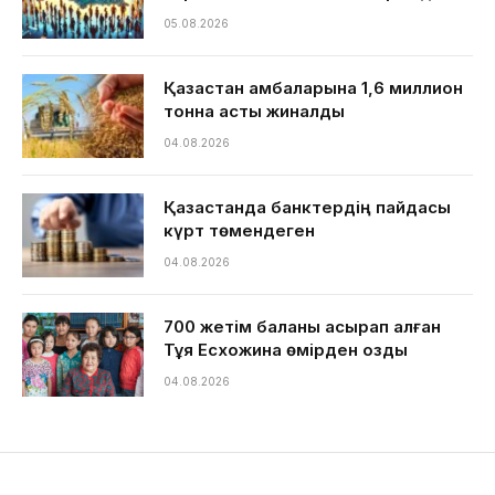
05.08.2026
Қазақстан қамбаларына 1,6 миллион
тонна астық жиналды
04.08.2026
Қазақстанда банктердің пайдасы
күрт төмендеген
04.08.2026
700 жетім баланы асырап алған
Тұяқ Есхожина өмірден озды
04.08.2026