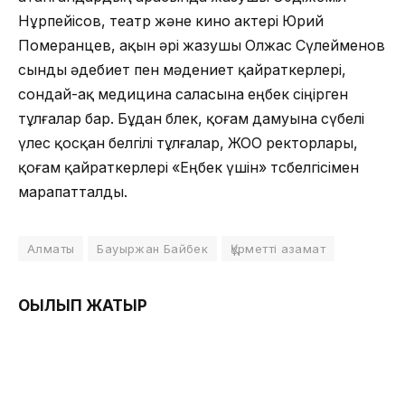
Нұрпейісов, театр және кино актері Юрий
Померанцев, ақын әрі жазушы Олжас Сүлейменов
сынды әдебиет пен мәдениет қайраткерлері,
сондай-ақ медицина саласына еңбек сіңірген
тұлғалар бар. Бұдан бөлек, қоғам дамуына сүбелі
үлес қосқан белгілі тұлғалар, ЖОО ректорлары,
қоғам қайраткерлері «Еңбек үшін» төсбелгісімен
марапатталды.
Алматы
Бауыржан Байбек
Құрметті азамат
ОҚЫЛЫП ЖАТЫР