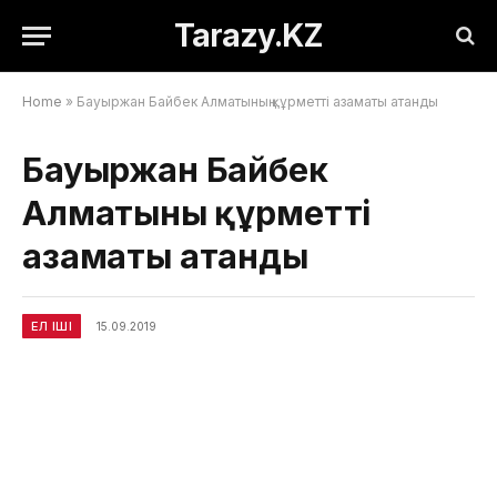
Tarazy.KZ
Home
»
Бауыржан Байбек Алматының құрметті азаматы атанды
Бауыржан Байбек
Алматының құрметті
азаматы атанды
ЕЛ ІШІ
15.09.2019