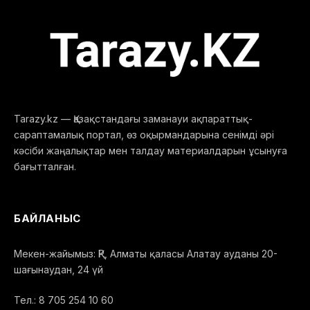
Tarazy.kz — Қазақстандағы заманауи ақпараттық-
сараптамалық портал, өз оқырмандарына сенімді әрі
кәсіби жаңалықтар мен талдау материалдарын ұсынуға
бағытталған.
БАЙЛАНЫС
Мекен-жайымыз: ҚР, Алматы қаласы Алатау ауданы 20-
шағынаудан, 24 үй
Тел.: 8 705 254 10 60