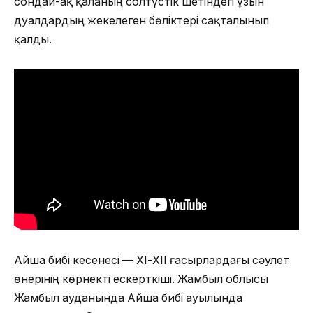
сондай-ақ қаланың солтүстік шетіндегі ұзын
дуалдардың жекелеген бөліктері сақталынып
қалды.
Айша бибі кесенесі — ХІ-XII ғасырлардағы сәулет
өнерінің көрнекті ескерткіші. Жамбыл облысы
Жамбыл ауданында Айша бибі ауылында