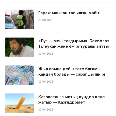
Гараж маңынан табылған мәйіт
07.08.2026
«Бұл — менің тағдырым»: Бекболат
Тілеухан жеке өмірі туралы айтты
07.08.2026
Жыл соңына дейін теңге бағамы
қандай болады — сарапшы пікірі
07.08.2026
Қазақстанға ыстық күндер келе
жатыр — Қазгидромет
07.08.2026