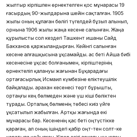
жылтыр кірпішпен өрнектелген қос мұнарасы 19
ғасырдың 90-жылдарына шейін сақталған. 1905
жылы оның құлаған бөлігі түгелдей бұзып алынып,
орнына 1906 жылы жаңа кесене салынған. Жаңа
құрылысты сол кездегі Ташкент ишаны Сайд
Бакханов қаржыландырған. Кейінгі салынған
кесене алғашқысына ұқсамайды. Қас беті Айша бибі
кесенесіне ұқсас болғанымен, кірпіштерінің
өрнектеліп қалануы жағынан Бұқарадағы
ортағасырлық Исмаил күмбезіне еліктеушілік
байқалады. Қарахан кесенесі төрт бұрышты,
ортаңғы кең бөлмеден және үш кіші бөліктен
тұрады. Орталық бөлменің төбесі киіз үйге
ұқсатылып жабылған. Артқы жағында екі
мұнарасы бар. Кесененің қас беті оңтүстікке
қараған, ал оның ішіндегі қабір оңт-тен солт-ке