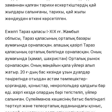
заманнан қалған тарихи ескерткіштердің қай
жылдары салынғаны, тарихы, қай жылы
жөндеуден өткені көрсетілген.
Ежелгі Тараз қаласы І-ХІХ ғғ. Жамбыл
облысы, Тараз қаласының орталық базары
аумағында орналасқан. Қалашық қазіргі Тараз
қаласының орталық бөлігінде орналасқан. Оның
аумағында (қамал, шахристан) Орталық рынок
орналасқан. Оның маңайын қала үйлері алып
жатыр. 20 ғ-дың бас кезінде ұзын дуалдар
төңірегінде отыздан астам төмпешіктер-
қорғандар, қоныстар, некропольдер қалдығы бар
еді. Қазіргі кезде олардың бәрі тегістеліп, үйлер
салынған. Сүлейманов көшесінің батыс бөлігіндегі
төрткүл және телеорталық ауданындағы қоныс,