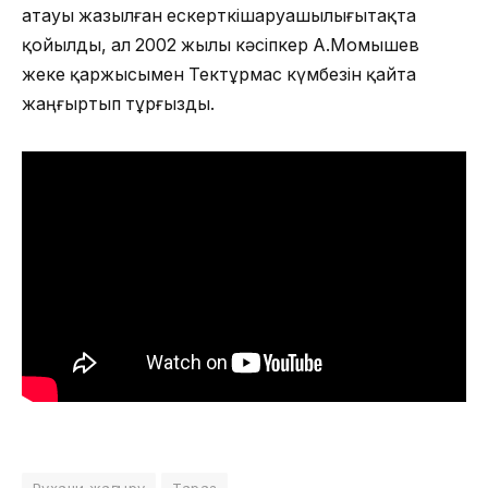
атауы жазылған ескерткішаруашылығытақта
қойылды, ал 2002 жылы кәсіпкер А.Момышев
жеке қаржысымен Тектұрмас күмбезін қайта
жаңғыртып тұрғызды.
Рухани жаңғыру
Тараз