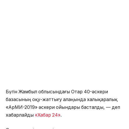
Бүгін Жамбыл облысындағы Отар 40-әскери
базасының оқу-жаттығу алаңында халықаралық
«АрМИ-2019» әскери ойындары басталды, — деп
хабарлайды
«Хабар 24»
.