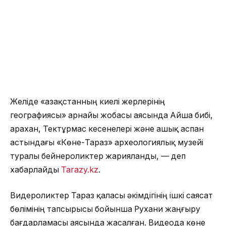
Желіде «Қазақстанның киелі жерлерінің
географиясы» арнайы жобасы аясында Айша бибі,
Қарахан, Тектұрмас кесенелері және ашық аспан
астындағы «Көне-Тараз» археологиялық музейі
туралы бейнероликтер жарияланды, — деп
хабарлайды
Tarazy.kz
.
Видероликтер Тараз қаласы әкімдігінің ішкі саясат
бөлімінің тапсырысы бойынша Рухани жаңғыру
бағдарламасы аясында жасалған. Видеода көне