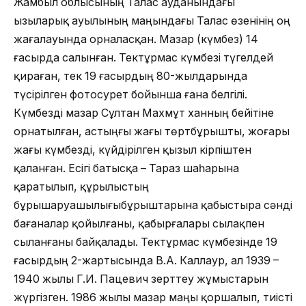
Жамбыл облысының Талас ауданындағы
Қызыларық ауылының маңындағы Талас өзенінің оң
жағалауында орналасқан. Мазар (күмбез) 14
ғасырда салынған. Тектұрмас күмбезі түгелдей
қираған, тек 19 ғасырдың 80-жылдарында
түсірілген фотосурет бойынша ғана белгілі.
Күмбезді мазар Сұлтан Махмұт ханның бейітіне
орнатылған, астыңғы жағы төртбұрышты, жоғары
жағы күмбезді, күйдірілген қызыл кірпіштен
қаланған. Есігі батысқа – Тараз шаһарына
қаратылып, құрылыстың
бұрышаруашылығыбұрыштарына қабыстыра сәнді
бағаналар қойылғаны, қабырғалары сылақпен
сыланғаны байқалады. Тектұрмас күмбезінде 19
ғасырдың 2-жартысында В.А. Каллаур, ал 1939 –
1940 жылы Г.И. Пацевич зерттеу жұмыстарын
жүргізген. 1986 жылы мазар маңы қоршалып, тиісті