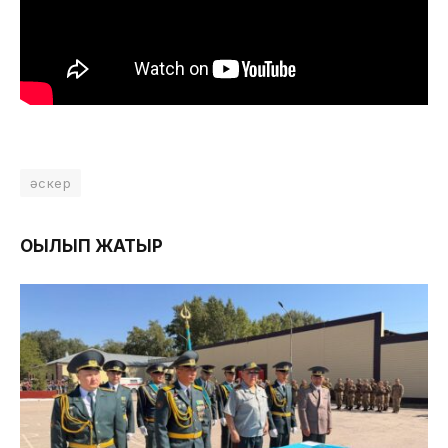
әскер
ОҚЫЛЫП ЖАТЫР