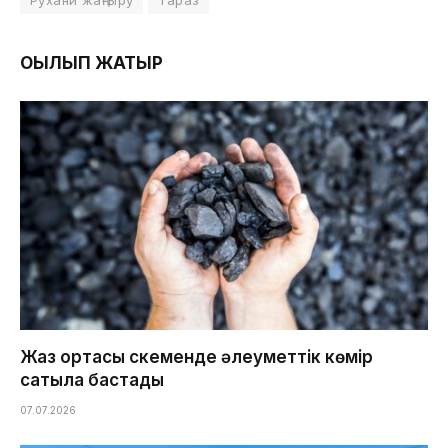
ОҚЫЛЫП ЖАТЫР
Жаз ортасы Өскеменде әлеуметтік көмір
сатыла бастады
07.07.2026