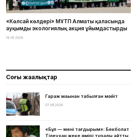
«Көлсай көлдері» МҰТП Алматы қаласында
ауқымды экологиялық акция ұйымдастырды
19.05.2026
Соңғы жаңалықтар
Гараж маңынан табылған мәйіт
07.08.2026
«Бұл — менің тағдырым»: Бекболат
Тілеухан жеке өмірі туралы айтты