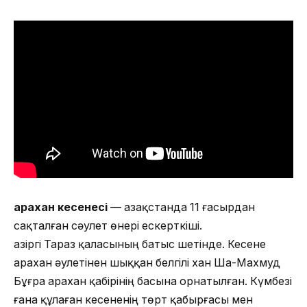
Қарахан кесенесі
— Қазақстанда 11 ғасырдан
сақталған сәулет өнері ескерткіші.
Қазіргі Тараз қаласының батыс шетінде. Кесене
Қарахан әулетінен шыққан белгілі хан Ша-Махмуд
Бұғра Қарахан қабірінің басына орнатылған. Күмбезі
ғана құлаған кесененің төрт қабырғасы мен