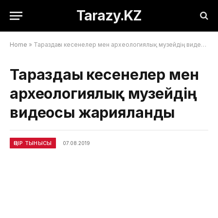
Tarazy.KZ
Home
»
Тараздағы кесенелер мен археологиялық музейдің видеосы жарияланды
Тараздағы кесенелер мен
археологиялық музейдің
видеосы жарияланды
ӨҢІР ТЫНЫСЫ
07.08.2019