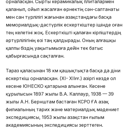
орналасқан. Сырты керамикалық плиталармен
қаланып, ойып жасалған өрнектің сән-салтанаты
мен сан түрлілігі жағынан Қазақстандағы басқа
мемориалдық-дәстүрлік ескерткіштер ішінде оған
тең келетіні жоқ. Ескерткішті қалаған кірпіштердің
әртүрлілігінің өзі таң қалдырады. Оның алғашқы
қалпы біздің уақытымызға дейін тек батыс
қабырғасында сақталған.
Тараз қаласынан 18 км қашықтықта басқа да діни
ескерткіш орналасқан. (XI- XIIғғ.) Қазіргі кезде ол
кесене ЮНЕСКО қатарына алынған. Кесене
құрылысын 1897 жылы В.А. Каллаур, 1938 — 39
жылы А.Н. Бернштам бастаған КСРО ҒА Қазақ
филиалының тарих және материалдық мәдениет
экспедициясы, 1953 жылы Қазақстан ғылым
академиясының экспедициясы зерттеген.