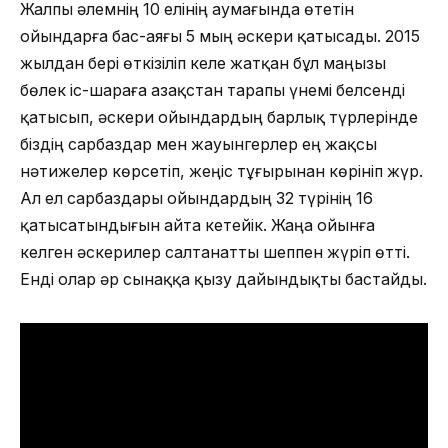
Жалпы әлемнің 10 елінің аумағында өтетін
ойындарға бас-аяғы 5 мың әскери қатысады. 2015
жылдан бері өткізіліп келе жатқан бұл маңызы
бөлек іс-шараға Қазақстан тарапы үнемі белсенді
қатысып, әскери ойындардың барлық түрлерінде
біздің сарбаздар мен жауынгерлер ең жақсы
нәтижелер көрсетіп, жеңіс тұғырынан көрініп жүр.
Ал ел сарбаздары ойындардың 32 түрінің 16
қатысатындығын айта кетейік. Жаңа ойынға
келген әскерилер салтанатты шеппен жүріп өтті.
Енді олар әр сынаққа қызу дайындықты бастайды.