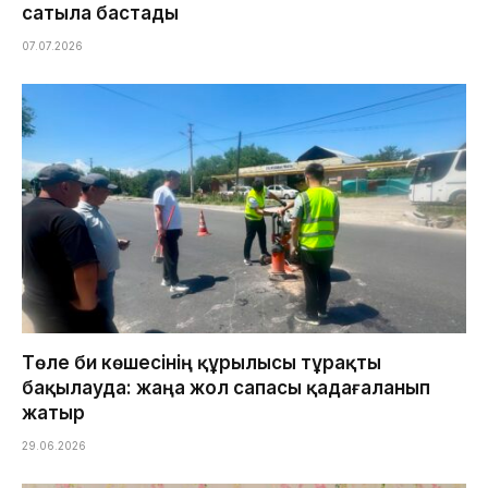
сатыла бастады
07.07.2026
Төле би көшесінің құрылысы тұрақты
бақылауда: жаңа жол сапасы қадағаланып
жатыр
29.06.2026