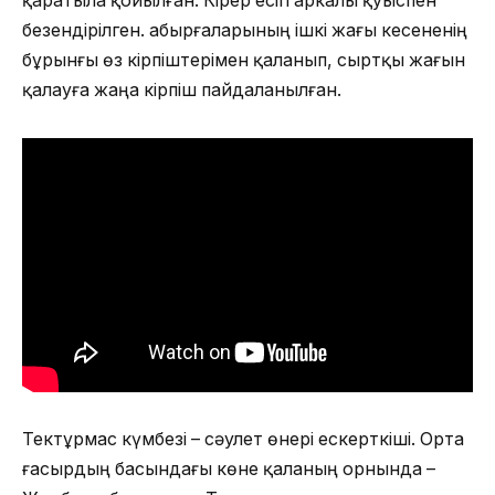
қаратыла қойылған. Кірер есігі аркалы қуыспен
безендірілген. Қабырғаларының ішкі жағы кесененің
бұрынғы өз кірпіштерімен қаланып, сыртқы жағын
қалауға жаңа кірпіш пайдаланылған.
Тектұрмас күмбезі – сәулет өнері ескерткіші. Орта
ғасырдың басындағы көне қаланың орнында –