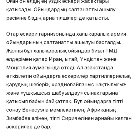
Оған он елдің ең үздік әскери жасақтары
қатысады. Ойындардың салтанатты ашылу
рәсіміне біздің арна тілшілері де қатысты.
Отар әскери гарнизонында халықаралық армия
ойындарының салтанатты ашылуы басталды.
Жалпы бұл халықаралық ойындар биыл ТМД
елдерімен қатар Иран, Қытай, Үндістан және
Моңғолия аумағында өтеді. Ал Қазақстанда
өткізілетін ойындарға әскерилер «артиллериялық
қарудың шебері», «радиобайланыс нақтылығы»
және «ұшқышсыз шабуылдау» сынақтарына
қатысып бабын байқатпақ. Бұл ойындарға тіпті
сонау Венесуэла мемлекетінен, Африканың
Зимбабве елінен, тіпті Сирия елінен арнайы келген
әскерилер де бар.