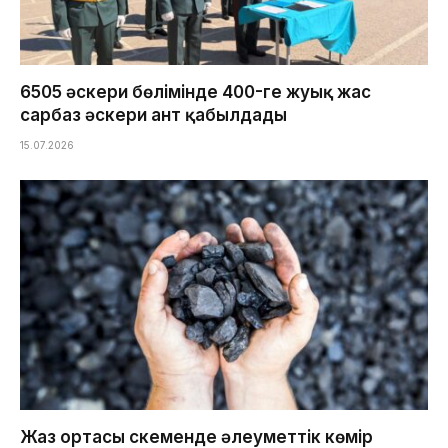
6505 әскери бөлімінде 400-ге жуық жас
сарбаз әскери ант қабылдады
15.07.2026
Жаз ортасы Өскеменде әлеуметтік көмір