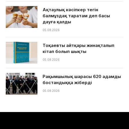
Ақтаулық кәсіпкер тегін
балмұздақ таратам деп басы
дауға қалды
05.08.2026
Тоқаевтың айтқары жинақталып
кітап болып шықты
05.08.2026
Рақымшылық шарасы 620 адамды
бостандыққа жіберді
05.08.2026