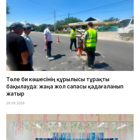
Төле би көшесінің құрылысы тұрақты
бақылауда: жаңа жол сапасы қадағаланып
жатыр
29.06.2026