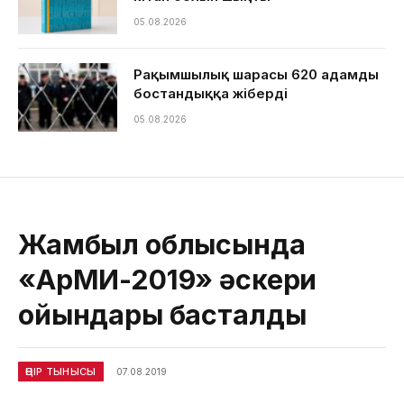
05.08.2026
Рақымшылық шарасы 620 адамды
бостандыққа жіберді
05.08.2026
Жамбыл облысында
«АрМИ-2019» әскери
ойындары басталды
ӨҢІР ТЫНЫСЫ
07.08.2019