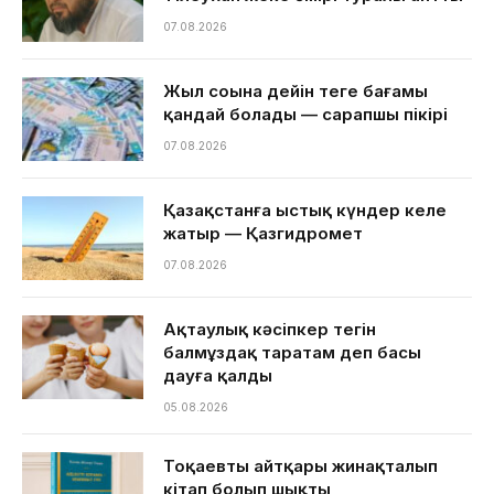
07.08.2026
Жыл соңына дейін теңге бағамы
қандай болады — сарапшы пікірі
07.08.2026
Қазақстанға ыстық күндер келе
жатыр — Қазгидромет
07.08.2026
Ақтаулық кәсіпкер тегін
балмұздақ таратам деп басы
дауға қалды
05.08.2026
Тоқаевтың айтқары жинақталып
кітап болып шықты