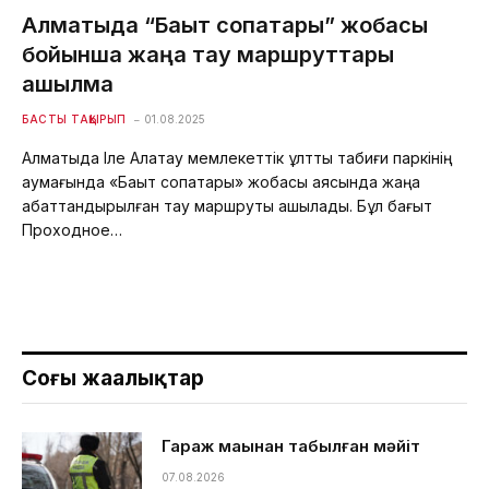
Алматыда “Бақыт соқпақтары” жобасы
бойынша жаңа тау маршруттары
ашылмақ
БАСТЫ ТАҚЫРЫП
01.08.2025
Алматыда Іле Алатау мемлекеттік ұлттық табиғи паркінің
аумағында «Бақыт соқпақтары» жобасы аясында жаңа
абаттандырылған тау маршруты ашылады. Бұл бағыт
Проходное…
Соңғы жаңалықтар
Гараж маңынан табылған мәйіт
07.08.2026