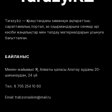
Tarazy.kz — Қазақстандағы заманауи ақпараттық-
сараптамалық портал, өз оқырмандарына сенімді әрі
кәсіби жаңалықтар мен талдау материалдарын ұсынуға
бағытталған.
БАЙЛАНЫС
Мекен-жайымыз: ҚР, Алматы қаласы Алатау ауданы 20-
шағынаудан, 24 үй
Тел.: 8 705 254 10 60
Email: trabzonaskim@mail.ru