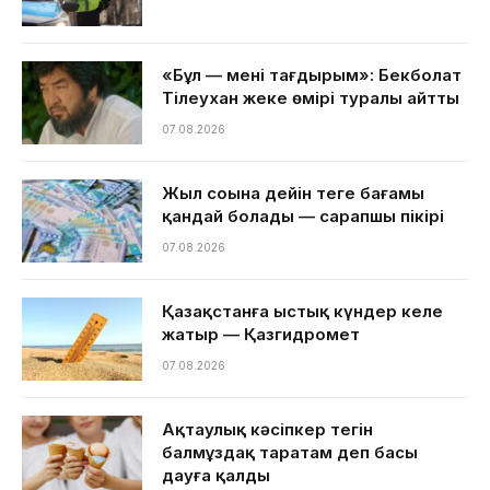
«Бұл — менің тағдырым»: Бекболат
Тілеухан жеке өмірі туралы айтты
07.08.2026
Жыл соңына дейін теңге бағамы
қандай болады — сарапшы пікірі
07.08.2026
Қазақстанға ыстық күндер келе
жатыр — Қазгидромет
07.08.2026
Ақтаулық кәсіпкер тегін
балмұздақ таратам деп басы
дауға қалды