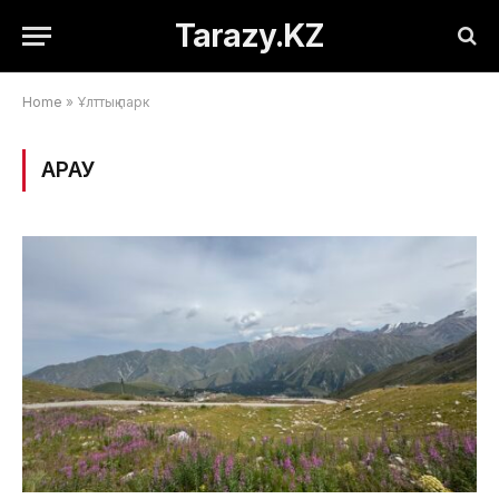
Tarazy.KZ
Home
»
Ұлттық парк
ҚАРАУ