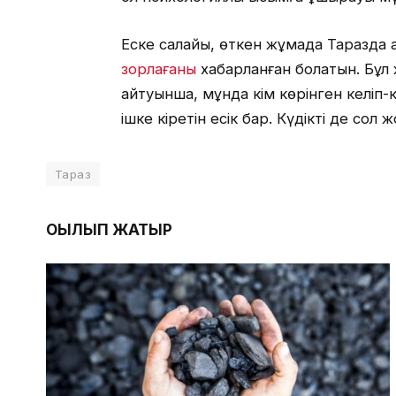
Еске салайық, өткен жұмада Таразда
зорлағаны
хабарланған болатын. Бұл
айтуынша, мұнда кім көрінген келіп-к
ішке кіретін есік бар. Күдікті де сол 
Тараз
ОҚЫЛЫП ЖАТЫР