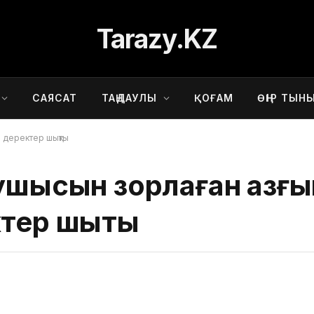
Tarazy.KZ
САЯСАТ
ТАҢДАУЛЫ
ҚОҒАМ
ӨҢІР ТЫН
а деректер шықты
қушысын зорлаған азғы
ктер шықты