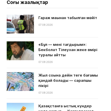
Соңғы жаңалықтар
Гараж маңынан табылған мәйіт
07.08.2026
«Бұл — менің тағдырым»:
Бекболат Тілеухан жеке өмірі
туралы айтты
07.08.2026
Жыл соңына дейін теңге бағамы
қандай болады — сарапшы
пікірі
07.08.2026
Қазақстанға ыстық күндер