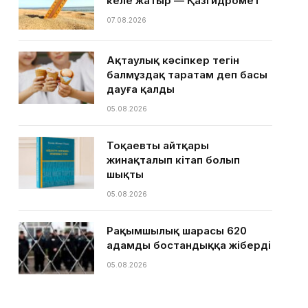
келе жатыр — Қазгидромет
07.08.2026
Ақтаулық кәсіпкер тегін
балмұздақ таратам деп басы
дауға қалды
05.08.2026
Тоқаевтың айтқары
жинақталып кітап болып
шықты
05.08.2026
Рақымшылық шарасы 620
адамды бостандыққа жіберді
05.08.2026