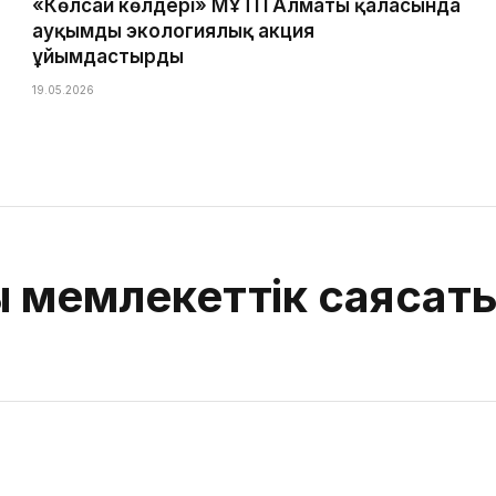
«Көлсай көлдері» МҰТП Алматы қаласында
ауқымды экологиялық акция
ұйымдастырды
19.05.2026
ы мемлекеттік саясат