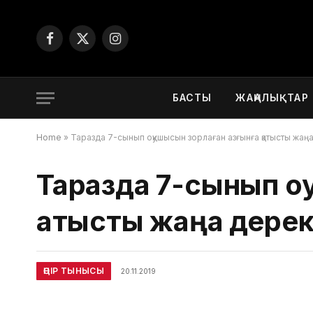
Facebook
X
Instagram
(Twitter)
БАСТЫ
ЖАҢАЛЫҚТАР
Home
»
Таразда 7-сынып оқушысын зорлаған азғынға қатысты жаң
Таразда 7-сынып о
қатысты жаңа дере
ӨҢІР ТЫНЫСЫ
20.11.2019