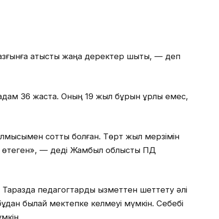
азғынға қатысты жаңа деректер шықты, — деп
адам 36 жаста. Оның 19 жыл бұрын ұрлық емес,
қылмысымен сотты болған. Төрт жыл мерзімін
е өтеген», — деді Жамбыл облыстық ПД
, Таразда педагогтарды қызметтен шеттету әлі
бұдан былай мектепке келмеуі мүмкін. Себебі
үмкін.