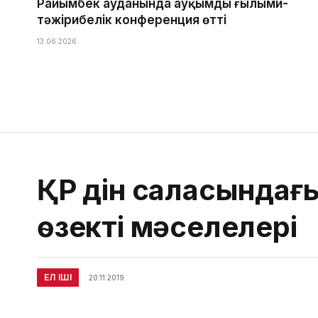
Райымбек ауданында ауқымды ғылыми-
тәжірибелік конференция өтті
13.06.2026
ҚР дін саласындағ
өзекті мәселелері
ЕЛ ІШІ
20.11.2019