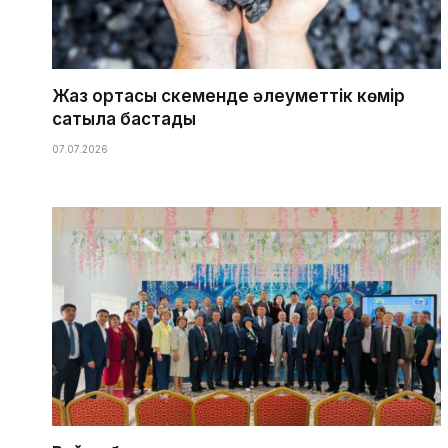
Жаз ортасы Өскеменде әлеуметтік көмір
сатыла бастады
07.07.2026