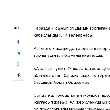
Таразда 7-сынып оқушысын зорлаған 
SHARE
хабарлайды
КТК
телеарнасы.
Азғындық жасады деп айыпталған ер 
зорлық үшін істі болғаны анықталды.
«Аталған күдікті 17 жасында зорлау 
абақтыда өтеп, бір жыл шартты түрд
басшысы Арман Оразалиев.
Сондай-ақ, телеарнаның мәліметінше
жалғасып жатыр. Ал жәбірленуші қыз 
ол психологиялық қысымға ұшырауы м