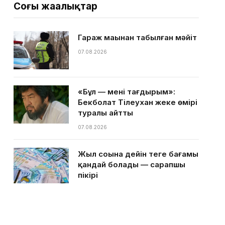
Соңғы жаңалықтар
Гараж маңынан табылған мәйіт
07.08.2026
«Бұл — менің тағдырым»:
Бекболат Тілеухан жеке өмірі
туралы айтты
07.08.2026
Жыл соңына дейін теңге бағамы
қандай болады — сарапшы
пікірі
07.08.2026
Қазақстанға ыстық күндер