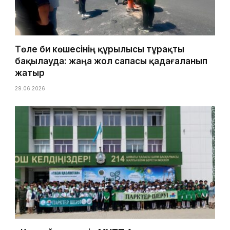
Төле би көшесінің құрылысы тұрақты
бақылауда: жаңа жол сапасы қадағаланып
жатыр
29.06.2026