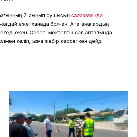
 азғынның 7-сынып оқушысын
сабақ кезінде
 жағдай әжетханада болған. Ата-аналардың
етеді екен. Себебі мектептің сол қапталында
жолмен келіп, қызға жәбір көрсеткен дейді.