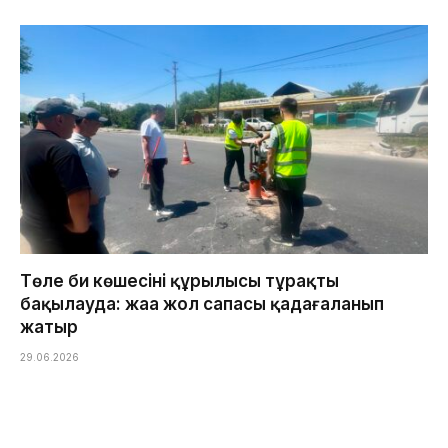
Төле би көшесінің құрылысы тұрақты
бақылауда: жаңа жол сапасы қадағаланып
жатыр
29.06.2026