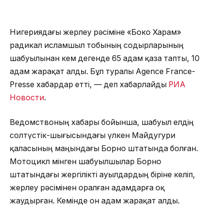
Нигериядағы жерлеу рәсіміне «Боко Харам»
радикал исламшыл тобының содырларының
шабуылынан кем дегенде 65 адам қаза тапты, 10
адам жарақат алды. Бұл туралы Agence France-
Presse хабардар етті, — деп хабарлайды
РИА
Новости
.
Ведомствоның хабары бойынша, шабуыл елдің
солтүстік-шығысындағы үлкен Майдугури
қаласының маңындағы Борно штатында болған.
Мотоцикл мінген шабуылшылар Борно
штатындағы жергілікті ауылдардың біріне келіп,
жерлеу рәсімінен оралған адамдарға оқ
жаудырған. Кемінде он адам жарақат алды.