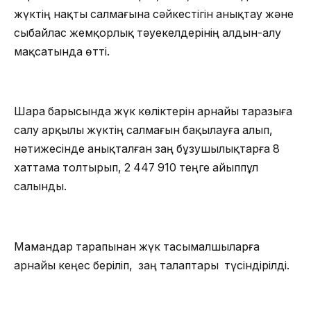
жүктің нақты салмағына сәйкестігін анықтау және
сыбайлас жемқорлық тәуекелдерінің алдын-алу
мақсатында өтті.
Шара барысында жүк көліктерін арнайы таразыға
салу арқылы жүктің салмағын бақылауға алып,
нәтижесінде анықталған заң бұзушылықтарға 8
хаттама толтырып, 2 447 910 теңге айыппұл
салынды.
Мамандар тарапынан жүк тасымалшыларға
арнайы кеңес беріліп, заң талаптары түсіндірілді.