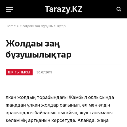
Tarazy.KZ
Home
»
Жолдағы заң бұзушылықтар
Жолдағы заң
бұзушылықтар
ӨҢІР ТЫНЫСЫ
30.07.2019
Үлкен жолдың торабындағы Жамбыл облысында
жаңадан үлкен жолдар салынып, ел мен елдің
арасындағы байланыс нығайып, жүк тасымалы
көлемінің артқанын көрсетуде. Алайда, жаңа