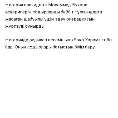
Нигерия президенті Мохаммад Бухари
әскерилерге содырларды бейбіт тұрғындарға
жасаған шабуылы үшін іздеу операциясын
жүргізуді бұйырды.
Нигерияда радикал исламшыл «Боко Харам» тобы
бар. Оның содырлары батыстың білім беру
моделіне қарсылық білдіріп, бүкіл елде шариғат
енгізгісі келеді. Нигер, Камерун және Чад жүргізіп
отырған әскери науқанға жауап ретінде жүйелі
түрде жүзеге асырылатын лаңкестік әрекеттердің
көпшілігі осы топтың ісі.
Боко Харам
қаза
Нигерия
терроризм
ОҚЫЛЫП ЖАТЫР