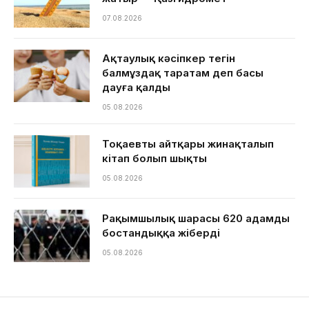
07.08.2026
Ақтаулық кәсіпкер тегін
балмұздақ таратам деп басы
дауға қалды
05.08.2026
Тоқаевтың айтқары жинақталып
кітап болып шықты
05.08.2026
Рақымшылық шарасы 620 адамды
бостандыққа жіберді
05.08.2026