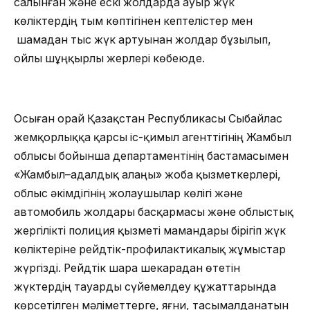
салынған және ескі жолдарда ауыр жүк
көліктердің тым көптігінен кептелістер мен
шамадан тыс жүк артуынан жолдар бұзылып,
ойлы шұңқырлы жерлері көбеюде.
Осыған орай Қазақстан Республикасы Сыбайлас
жемқорлыққа қарсы іс-қимыл агенттігінің Жамбыл
облысы бойынша департаментінің бастамасымен
«Жамбыл–адалдық алаңы» жоба қызметкерлері,
облыс әкімдігінің жолаушылар көлігі және
автомобиль жолдары басқармасы және облыстық
жергілікті полиция қызметі мамандары бірігіп жүк
көліктеріне рейдтік-профилактикалық жұмыстар
жүргізді. Рейдтік шара шекарадан өтетін
жүктердің тауарды сүйемелдеу құжаттарында
көрсетілген мәліметтерге, яғни, тасымалданатын