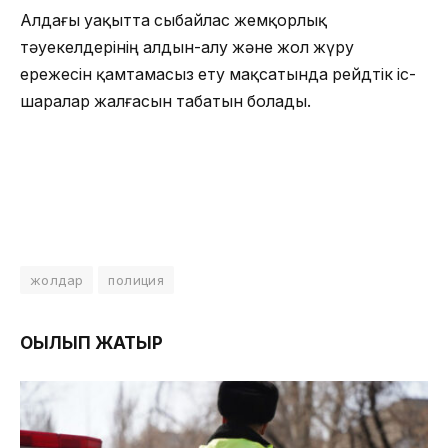
Алдағы уақытта сыбайлас жемқорлық
тәуекелдерінің алдын-алу және жол жүру
ережесін қамтамасыз ету мақсатында рейдтік іс-
шаралар жалғасын табатын болады.
жолдар
полиция
ОҚЫЛЫП ЖАТЫР