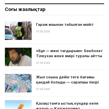
Соңғы жаңалықтар
Гараж маңынан табылған мәйіт
07.08.2026
«Бұл — менің тағдырым»: Бекболат
Тілеухан жеке өмірі туралы айтты
07.08.2026
Жыл соңына дейін теңге бағамы
қандай болады — сарапшы пікірі
07.08.2026
Қазақстанға ыстық күндер келе
жатыр — Қазгидромет