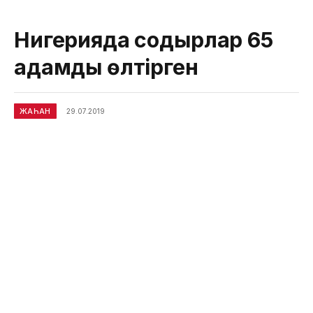
Нигерияда содырлар 65
адамды өлтірген
ЖАҺАН
29.07.2019