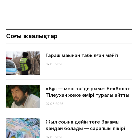
Соңғы жаңалықтар
Гараж маңынан табылған мәйіт
07.08.2026
«Бұл — менің тағдырым»: Бекболат
Тілеухан жеке өмірі туралы айтты
07.08.2026
Жыл соңына дейін теңге бағамы
қандай болады — сарапшы пікірі
07.08.2026