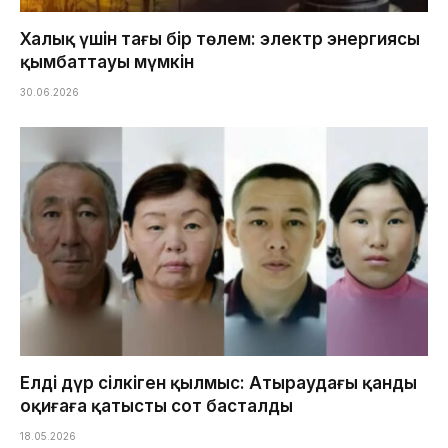
Халық үшін тағы бір төлем: электр энергиясы
қымбаттауы мүмкін
30.06.2026
Елді дүр сілкіген қылмыс: Атыраудағы қанды
оқиғаға қатысты сот басталды
18.05.2026