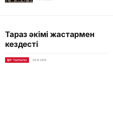
Тараз әкімі жастармен
кездесті
ӨҢІР ТЫНЫСЫ
09.10.2019