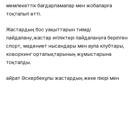
мемлекеттік бағдарламалар мен жобаларға
тоқталып өтті.
Жастардың бос уақыттарын тиімді
пайдалану,жастар игіліктері пайдалануға берілген
спорт, мәдениет нысандары мен аула клубтары,
коворкинг орталықтарының жұмыстарына
тоқталды.
Қайрат Әскербекұлы жастардың жеке пікірі мен
ойын тыңдап, қаланың экономикалық-әлеуметтік
дамуы, жастардың жаһандану заманындағы
көзқарастарын, жобаларын тыңдап, басқа осы
секілді мәселелер төңірегінде өзіндік ақыл
кеңестерімен бөлісті. Жастар өздерінің
көкейлеріндегі толғандырып жүрген сұрақтарын
қойып, ұсыныстарын жеткізді.