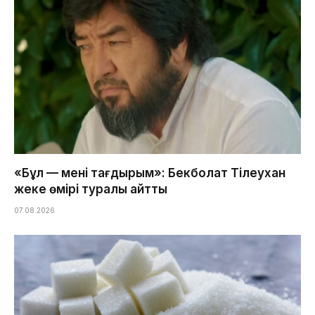
«Бұл — менің тағдырым»: Бекболат Тілеухан
жеке өмірі туралы айтты
07.08.2026