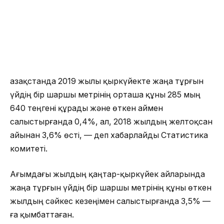
Қазақстанда 2019 жылы қыркүйекте жаңа тұрғын
үйдің бір шаршы метрінің орташа құны 285 мың
640 теңгені құрады және өткен аймен
салыстырғанда 0,4%, ал, 2018 жылдың желтоқсан
айынан 3,6% өсті, — деп хабарлайды Статистика
комитеті.
Ағымдағы жылдың қаңтар-қыркүйек айларында
жаңа тұрғын үйдің бір шаршы метрінің құны өткен
жылдың сәйкес кезеңімен салыстырғанда 3,5% —
ға қымбаттаған.