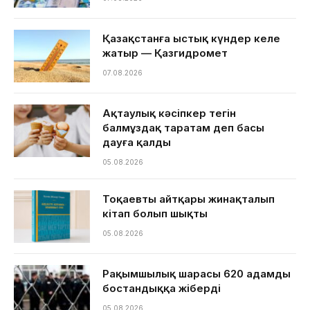
Қазақстанға ыстық күндер келе
жатыр — Қазгидромет
07.08.2026
Ақтаулық кәсіпкер тегін
балмұздақ таратам деп басы
дауға қалды
05.08.2026
Тоқаевтың айтқары жинақталып
кітап болып шықты
05.08.2026
Рақымшылық шарасы 620 адамды
бостандыққа жіберді
05.08.2026