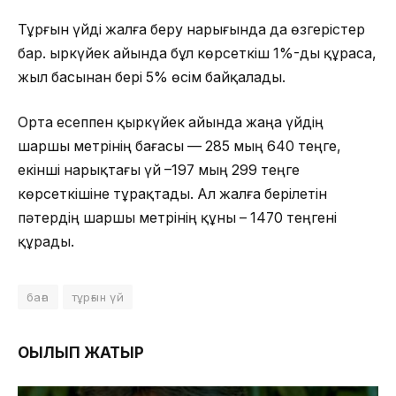
Тұрғын үйді жалға беру нарығында да өзгерістер
бар. Қыркүйек айында бұл көрсеткіш 1%-ды құраса,
жыл басынан бері 5% өсім байқалады.
Орта есеппен қыркүйек айында жаңа үйдің
шаршы метрінің бағасы — 285 мың 640 теңге,
екінші нарықтағы үй –197 мың 299 теңге
көрсеткішіне тұрақтады. Ал жалға берілетін
пәтердің шаршы метрінің құны – 1470 теңгені
құрады.
баға
тұрғын үй
ОҚЫЛЫП ЖАТЫР