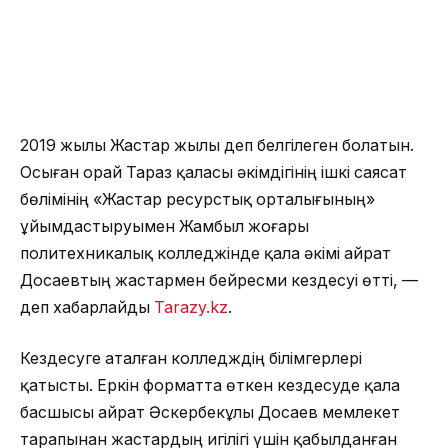
2019 жылы Жастар жылы деп белгілеген болатын.
Осыған орай Тараз қаласы әкімдігінің ішкі саясат
бөлімінің «Жастар ресурстық орталығының»
ұйымдастыруымен Жамбыл жоғары
политехникалық колледжінде қала әкімі Қайрат
Досаевтың жастармен бейресми кездесуі өтті, —
деп хабарлайды
Tarazy.kz
.
Кездесуге аталған колледждің білімгерлері
қатысты. Еркін форматта өткен кездесуде қала
басшысы Қайрат Әскербекұлы Досаев мемлекет
тарапынан жастардың игілігі үшін қабылданған