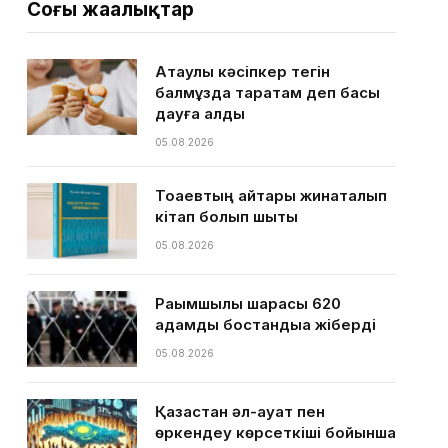
Соңғы жаңалықтар
Ақтаулық кәсіпкер тегін
балмұздақ таратам деп басы
дауға қалды
05.08.2026
Тоқаевтың айтқары жинақталып
кітап болып шықты
05.08.2026
Рақымшылық шарасы 620
адамды бостандыққа жіберді
05.08.2026
Қазақстан әл-ауқат пен
өркендеу көрсеткіші бойынша