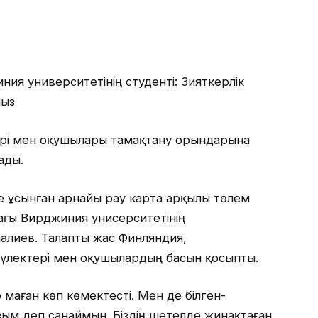
ия университетінің студенті: Зияткерлік
мыз
ері мен оқушылары тамақтану орындарына
ады.
 ұсынған арнайы pау карта арқылы төлем
тағы Вирджиния унисерситетінің
налиев. Талапты жас Финляндия,
түлектері мен оқушылардың басын қосыпты.
маған көп көмектесті. Мен де білген-
ызым деп санаймын. Біздің шетелде жинақтаған