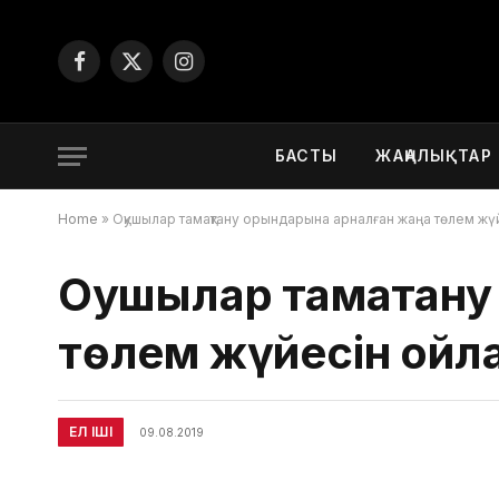
Facebook
X
Instagram
(Twitter)
БАСТЫ
ЖАҢАЛЫҚТАР
Home
»
Оқушылар тамақтану орындарына арналған жаңа төлем жүй
Оқушылар тамақтан
төлем жүйесін ойл
ЕЛ ІШІ
09.08.2019