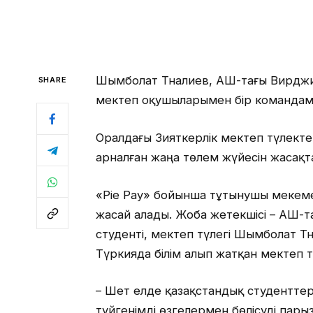
Шымболат Тналиев, АҚШ-тағы Вирджин
SHARE
мектеп оқушыларымен бір команда
Оралдағы Зияткерлік мектеп түлект
арналған жаңа төлем жүйесін жасақт
«Pie Pay» бойынша тұтынушы мекеме
жасай алады. Жоба жетекшісі – АҚШ-
студенті, мектеп түлегі Шымболат Т
Түркияда білім алып жатқан мектеп 
– Шет елде қазақстандық студенттер 
түйгенімді өзгелермен бөлісуді пар