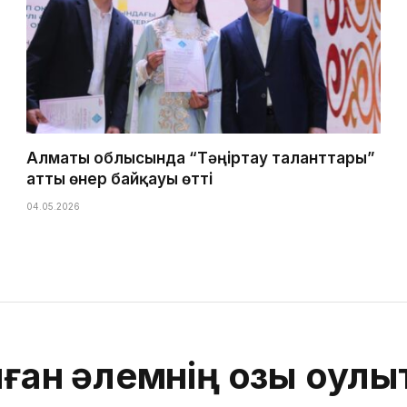
Алматы облысында “Тәңіртау таланттары”
атты өнер байқауы өтті
04.05.2026
лған әлемнің озық оқулы