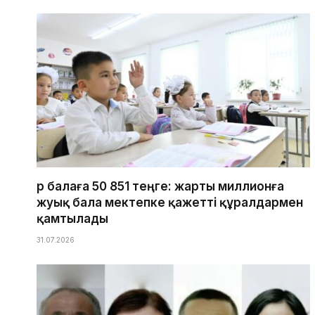
Әр балаға 50 851 теңге: жарты миллионға
жуық бала мектепке қажетті құралдармен
қамтылады
31.07.2026