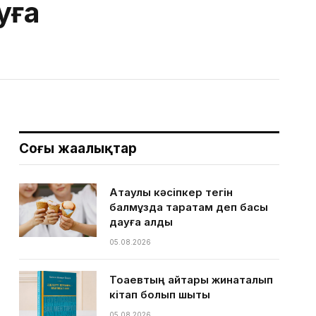
уға
Соңғы жаңалықтар
Ақтаулық кәсіпкер тегін
балмұздақ таратам деп басы
дауға қалды
05.08.2026
Тоқаевтың айтқары жинақталып
кітап болып шықты
05.08.2026