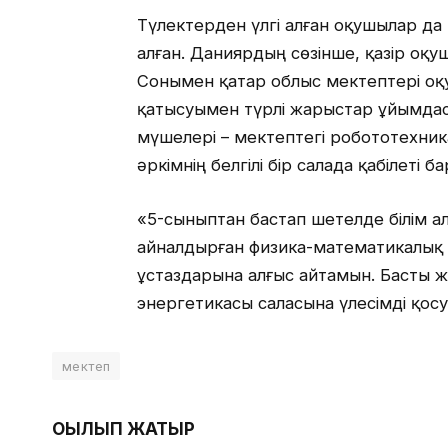
Түлектерден үлгі алған оқушылар да м
алған. Даниярдың сөзінше, қазір оқу
Сонымен қатар облыс мектептері о
қатысуымен түрлі жарыстар ұйымдаст
мүшелері – мектептегі робототехни
әркімнің белгілі бір салада қабілеті б
«5-сыныптан бастап шетелде білім 
айналдырған физика-математикалық 
ұстаздарына алғыс айтамын. Басты 
энергетикасы саласына үлесімді қос
мектеп
ОҚЫЛЫП ЖАТЫР