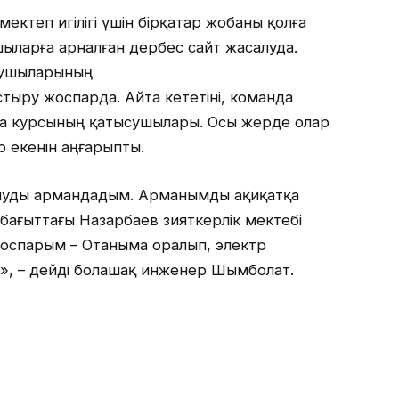
ектеп игілігі үшін бірқатар жобаны қолға
шыларға арналған дербес сайт жасалуда.
қушыларының
ыру жоспарда. Айта кететіні, команда
ка курсының қатысушылары. Осы жерде олар
ар екенін аңғарыпты.
алуды армандадым. Арманымды ақиқатқа
бағыттағы Назарбаев зияткерлік мектебі
жоспарым – Отаныма оралып, электр
у», – дейді болашақ инженер Шымболат.