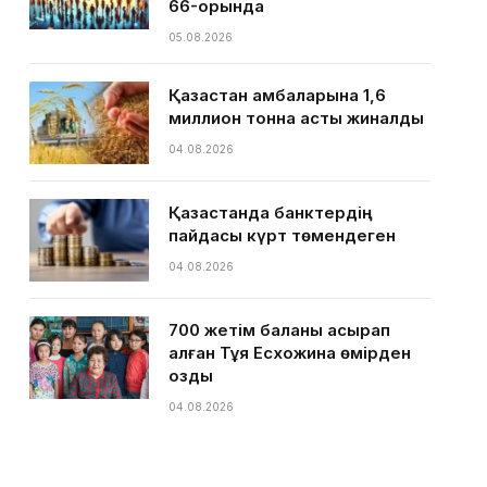
66-орында
05.08.2026
Қазақстан қамбаларына 1,6
миллион тонна астық жиналды
04.08.2026
Қазақстанда банктердің
пайдасы күрт төмендеген
04.08.2026
700 жетім баланы асырап
алған Тұяқ Есхожина өмірден
озды
04.08.2026