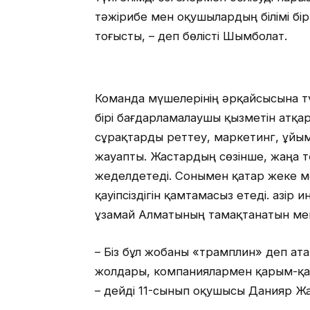
тәжірибе мен оқушылардың білімі бі
тоғысты, – деп бөлісті Шымболат.
Команда мүшелерінің әрқайсысына тү
бірі бағдарламалаушы қызметін атқа
сұрақтарды реттеу, маркетинг, ұй
жауапты. Жастардың сөзінше, жаңа т
жеделдетеді. Сонымен қатар жеке м
қауіпсіздігін қамтамасыз етеді. Қазір
ұзамай Алматының тамақтанатын мек
– Біз бұл жобаны «трамплин» деп атар
жолдары, компаниялармен қарым-қа
– дейді 11-сынып оқушысы Данияр Ж