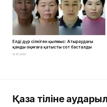
Елді дүр сілкіген қылмыс: Атыраудағы
қанды оқиғаға қатысты сот басталды
18.05.2026
Қазақ тіліне аудары