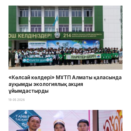
«Көлсай көлдері» МҰТП Алматы қаласында
ауқымды экологиялық акция
ұйымдастырды
19.05.2026