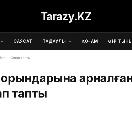
Tarazy.KZ
САЯСАТ
ТАҢДАУЛЫ
ҚОҒАМ
ӨҢІР ТЫН
есін ойлап тапты
у орындарына арналға
ап тапты