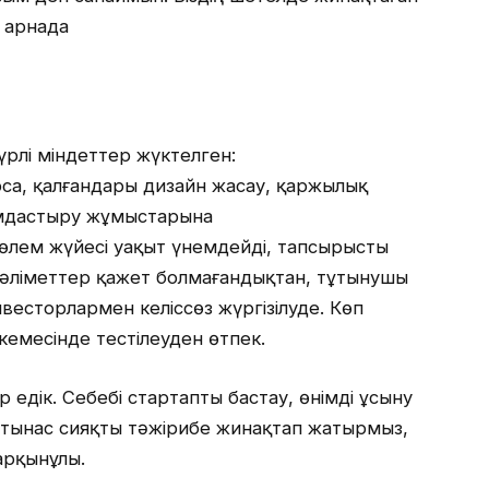
р арнада
рлі міндеттер жүктелген:
рса, қалғандары дизайн жасау, қаржылық
ымдастыру жұмыстарына
өлем жүйесі уақыт үнемдейді, тапсырысты
әліметтер қажет болмағандықтан, тұтынушы
 инвесторлармен келіссөз жүргізілуде. Көп
емесінде тестілеуден өтпек.
 едік. Себебі стартапты бастау, өнімді ұсыну
тынас сияқты тәжірибе жинақтап жатырмыз,
арқынұлы.