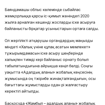
Баяндамашы облыс көлемінде сыбайлас
жемқорлыққа қарсы іс-қимыл жөніндегі 2020
жылға арналған кешенді жоспарды іске асыруға
байланысты бірқатар ұсыныстарын ортаға салды.
Ол жергілікті атқарушы органдардың маңызды
міндеті «Халық үніне құлақ асатын мемлекет»
тұжырымдамасын іске асыру шеңберінде
халықпен тиімді кері байланыс орнату болып
табылатындығына айрықша көңіл бөлді. Соңғы
уақытта «Адалдық аланы» жобалық кеңсесінің
жұмысында оң тәжірибе жинақталғандығын, осы
бағыттағы жұмыстарды одан әрі жалғастыру
керектігі айтылды.
Басқосуда «Жамбыл – адалдық аланы» жобалық