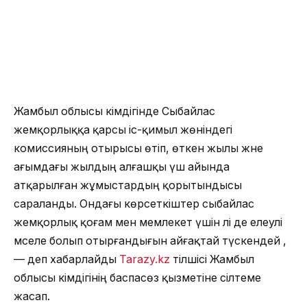
Жамбыл облысы әкімдігінде Сыбайлас
жемқорлыққа қарсы іс-қимыл жөніндегі
комиссияның отырысы өтіп, өткен жылы және
ағымдағы жылдың алғашқы үш айында
атқарылған жұмыстардың қорытындысы
сараланды. Ондағы көрсеткіштер сыбайлас
жемқорлық қоғам мен мемлекет үшін әлі де елеулі
мәселе болып отырғандығын айғақтай түскендей ,
— деп хабарлайды
Tarazy.kz
тілшісі Жамбыл
облысы әкімдігінің баспасөз қызметіне сілтеме
жасап.