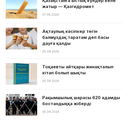
Қазақстанға ыстық күндер келе
жатыр — Қазгидромет
07.08.2026
Ақтаулық кәсіпкер тегін
балмұздақ таратам деп басы
дауға қалды
05.08.2026
Тоқаевтың айтқары жинақталып
кітап болып шықты
05.08.2026
Рақымшылық шарасы 620 адамды
бостандыққа жіберді
05.08.2026