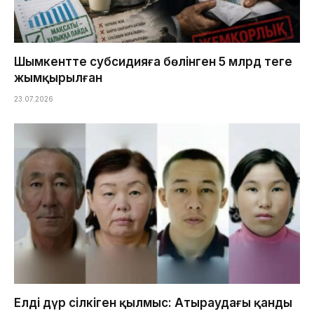
Шымкентте субсидияға бөлінген 5 млрд теңге
жымқырылған
23.07.2026
Елді дүр сілкіген қылмыс: Атыраудағы қанды