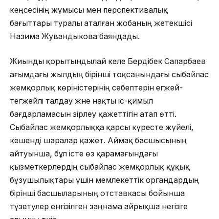
кеңсесінің жұмысы мен перспективалық
бағыттары туралы аталған жобаның жетекшісі
Назима Жувандыкова баяндады.
Жиынды қорытындылай келе Бердібек Сапарбаев
ағымдағы жылдың бірінші тоқсанындағы сыбайлас
жемқорлық көріністерінің себептерін егжей-
тегжейлі талдау және нақты іс-қимыл
бағдарламасын әзірлеу қажеттігін атап өтті.
Сыбайлас жемқорлыққа қарсы күресте жүйелі,
кешенді шаралар қажет. Аймақ басшысының
айтуынша, бұл істе өз қарамағындағы
қызметкерлердің сыбайлас жемқорлық құқық
бұзушылықтары үшін мемлекеттік органдардың
бірінші басшыларының отставкасы бойынша
түзетулер енгізілген заңнама айрықша негізге