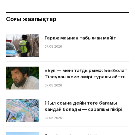
Соңғы жаңалықтар
Гараж маңынан табылған мәйіт
07.08.2026
«Бұл — менің тағдырым»: Бекболат
Тілеухан жеке өмірі туралы айтты
07.08.2026
Жыл соңына дейін теңге бағамы
қандай болады — сарапшы пікірі
07.08.2026