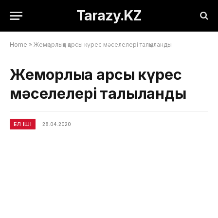
Tarazy.KZ
Home
»
Жемқорлыққа қарсы күрес мәселелері талқыланды
Жемқорлыққа қарсы күрес
мәселелері талқыланды
ЕЛ ІШІ
28.04.2020