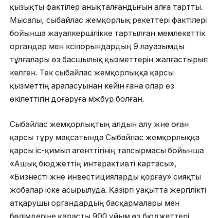
қызықты фактілер анықталғандығын алға тартты.
Мысалы, сыбайлас жемқорлық әрекеттері фактілері
бойынша жауапкершілікке тартылған мемлекеттік
органдар мен кәсіпорындардың 9 лауазымды
тұлғалары өз басшылық қызметтерін жалғастырып
келген. Тек сыбайлас жемқорлыққа қарсы
қызметтің араласуынан кейін ғана олар өз
өкілеттігін доғаруға мәжбүр болған.
Сыбайлас жемқорлықтың алдын алу және оған
қарсы тұру мақсатында Сыбайлас жемқорлыққа
қарсы іс-қимыл агенттігінің тапсырмасы бойынша
«Ашық бюджеттің интерактивті картасы»,
«Бизнесті және инвестицияларды қорғау» сияқты
жобалар іске асырылуда. Қазіргі уақытта жергілікті
атқарушы органдардың басқармалары мен
бөлімдеріне қарасты 900 ұйым өз бюджеттері