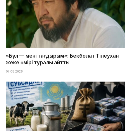
«Бұл — менің тағдырым»: Бекболат Тілеухан
жеке өмірі туралы айтты
07.08.2026