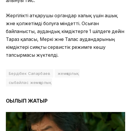
алынуы тиіс.
Жергілікті атқарушы органдар халық үшін ашық
және қолжетімді болуға міндетті. Осыған
байланысты, аудандық әкімдіктерге 1 шілдеге дейін
Тараз қаласы, Меркі және Талас аудандарының
әкімдіктері сияқты сервистік режимге көшу
тапсырмасы жүктелді.
Бердібек Сапарбаев
жемқорлық
сыбайлас жемқорлық
ОҚЫЛЫП ЖАТЫР