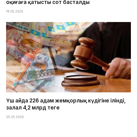
оқиғаға қатысты сот басталды
18.05.2026
Үш айда 226 адам жемқорлық күдігіне ілінді,
залал 4,2 млрд теңге
05.05.2026