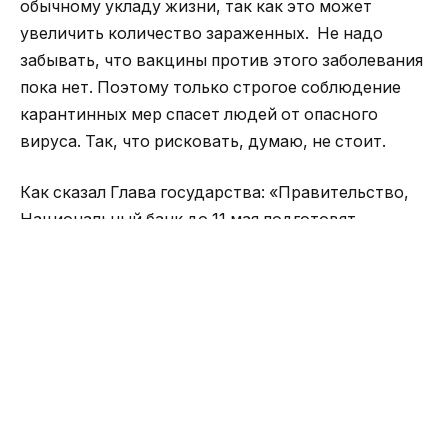
обычному укладу жизни, так как это может
увеличить количество зараженных. Не надо
забывать, что вакцины против этого заболевания
пока нет. Поэтому только строгое соблюдение
карантинных мер спасет людей от опасного
вируса. Так, что рисковать, думаю, не стоит.
Как сказал Глава государства: «Правительство,
Национальный банк до 11 мая подготовят
Комплексный план по восстановлению
экономического роста, включающий поддержку
наиболее пострадавших отраслей. Наша страна
вступает в качественно новую фазу развития. По
сути, мы будем жить в новой реальности».
Как отметил Президент, мы, в первую очередь,
должны уделить приоритетное внимание