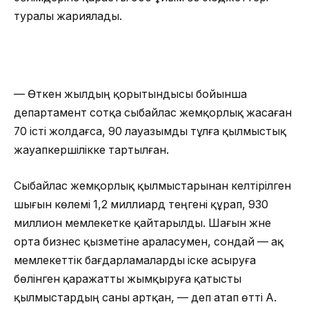
туралы жариялады.
— Өткен жылдың қорытындысы бойынша
департамент сотқа сыбайлас жемқорлық жасаған
70 істі жолдағса, 90 лауазымды тұлға қылмыстық
жауапкершілікке тартылған.
Сыбайлас жемқорлық қылмыстарынан келтірілген
шығын көлемі 1,2 миллиард теңгені құрап, 930
миллион мемлекетке қайтарылды. Шағын және
орта бизнес қызметіне араласумен, сондай — ақ
мемлекеттік бағдарламаларды іске асыруға
бөлінген қаражатты жымқыруға қатысты
қылмыстардың саны артқан, — деп атап өтті А.