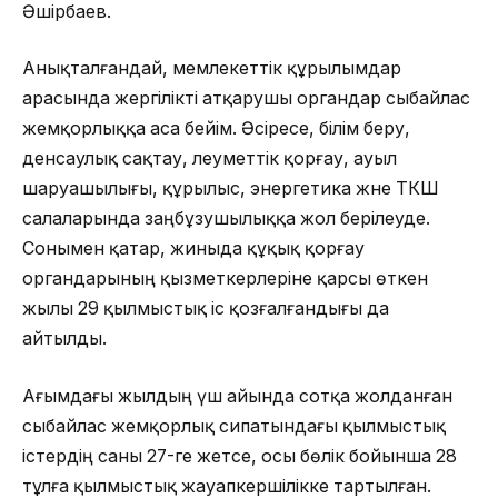
Әшірбаев.
Анықталғандай, мемлекеттік құрылымдар
арасында жергілікті атқарушы органдар сыбайлас
жемқорлыққа аса бейім. Әсіресе, білім беру,
денсаулық сақтау, әлеуметтік қорғау, ауыл
шаруашылығы, құрылыс, энергетика және ТКШ
салаларында заңбұзушылыққа жол берілеуде.
Сонымен қатар, жиныда құқық қорғау
органдарының қызметкерлеріне қарсы өткен
жылы 29 қылмыстық іс қозғалғандығы да
айтылды.
Ағымдағы жылдың үш айында сотқа жолданған
сыбайлас жемқорлық сипатындағы қылмыстық
істердің саны 27-ге жетсе, осы бөлік бойынша 28
тұлға қылмыстық жауапкершілікке тартылған.