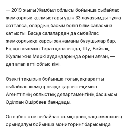
— 2019 жылы Жамбыл облысы бойынша сыбайлас
жемқорлық қылмыстары үшін 33 лауазымды тұлға
сотталса, олардың басым бөлігі білім саласына
қатысты. Басқа салалардан да сыбайлас
жемқорлыққа қарсы заңнаманы бұзушылар бар.
Ең көп қылмыс Тараз қаласында, Шу, Байзақ,
Жуалы және Меркі аудандарында орын алған, —
деп атап өтті облыс әкімі.
Өзекті тақырып бойынша толық ақпаратты
сыбайлас жемқорлыққа қарсы іс-қимыл
Агенттігінің облыстық департаментінің басшысы
Әділхан Әшірбаев баяндады.
Ол еңбек және сыбайлас жемқорлық заңнамасының
орындалуы бойынша мониторинг барысында