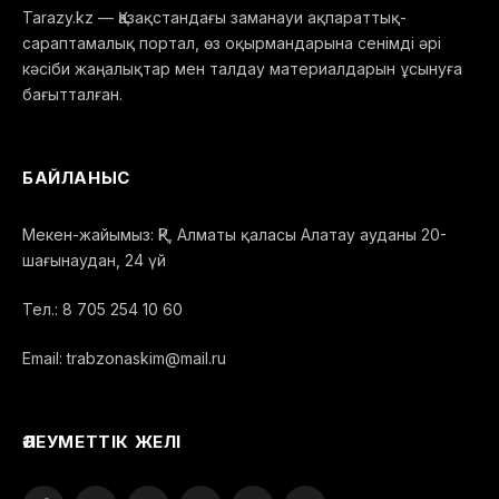
Tarazy.kz — Қазақстандағы заманауи ақпараттық-
сараптамалық портал, өз оқырмандарына сенімді әрі
кәсіби жаңалықтар мен талдау материалдарын ұсынуға
бағытталған.
БАЙЛАНЫС
Мекен-жайымыз: ҚР, Алматы қаласы Алатау ауданы 20-
шағынаудан, 24 үй
Тел.: 8 705 254 10 60
Email: trabzonaskim@mail.ru
ӘЛЕУМЕТТІК ЖЕЛІ