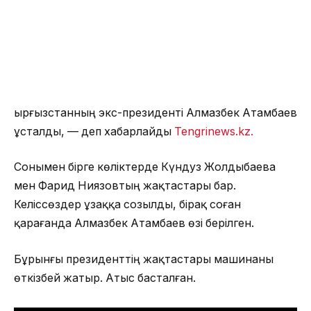
Қырғызстанның экс-президенті Алмазбек Атамбаев
ұсталды, — деп хабарлайды
Tengrinews.kz.
Сонымен бірге көліктерде Күндуз Жолдыбаева
мен Фарид Ниязовтың жақтастары бар.
Келіссөздер ұзаққа созылды, бірақ соған
қарағанда Алмазбек Атамбаев өзі берілген.
Бұрынғы президенттің жақтастары машинаны
өткізбей жатыр. Атыс басталған.