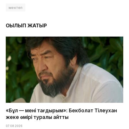
мектеп
ОҚЫЛЫП ЖАТЫР
«Бұл — менің тағдырым»: Бекболат Тілеухан
жеке өмірі туралы айтты
07.08.2026