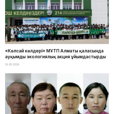
«Көлсай көлдері» МҰТП Алматы қаласында
ауқымды экологиялық акция ұйымдастырды
19.05.2026