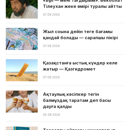
«Бұл — менің тағдырым»: Бекболат
Тілеухан жеке өмірі туралы айтты
07.08.2026
Жыл соңына дейін теңге бағамы
қандай болады — сарапшы пікірі
07.08.2026
Қазақстанға ыстық күндер келе
жатыр — Қазгидромет
07.08.2026
Ақтаулық кәсіпкер тегін
балмұздақ таратам деп басы
дауға қалды
05.08.2026