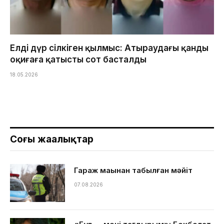
Елді дүр сілкіген қылмыс: Атыраудағы қанды
оқиғаға қатысты сот басталды
18.05.2026
Соңғы жаңалықтар
Гараж маңынан табылған мәйіт
07.08.2026