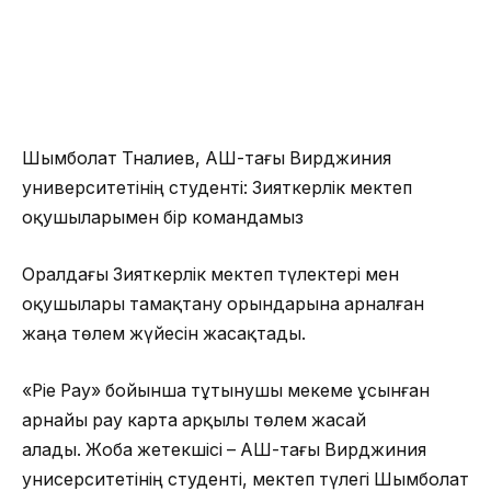
Шымболат Тналиев, АҚШ-тағы Вирджиния
университетінің студенті: Зияткерлік мектеп
оқушыларымен бір командамыз
Оралдағы Зияткерлік мектеп түлектері мен
оқушылары тамақтану орындарына арналған
жаңа төлем жүйесін жасақтады.
«Pie Pay» бойынша тұтынушы мекеме ұсынған
арнайы pау карта арқылы төлем жасай
алады. Жоба жетекшісі – АҚШ-тағы Вирджиния
унисерситетінің студенті, мектеп түлегі Шымболат