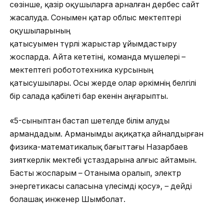
сөзінше, қазір оқушыларға арналған дербес сайт
жасалуда. Сонымен қатар облыс мектептері
оқушыларының
қатысуымен түрлі жарыстар ұйымдастыру
жоспарда. Айта кететіні, команда мүшелері –
мектептегі робототехника курсының
қатысушылары. Осы жерде олар әркімнің белгілі
бір салада қабілеті бар екенін аңғарыпты.
«5-сыныптан бастап шетелде білім алуды
армандадым. Арманымды ақиқатқа айналдырған
физика-математикалық бағыттағы Назарбаев
зияткерлік мектебі ұстаздарына алғыс айтамын.
Басты жоспарым – Отаныма оралып, электр
энергетикасы саласына үлесімді қосу», – дейді
болашақ инженер Шымболат.