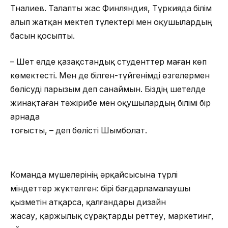
Тналиев. Талапты жас Финляндия, Түркияда білім
алып жатқан мектеп түлектері мен оқушылардың
басын қосыпты.
– Шет елде қазақстандық студенттер маған көп
көмектесті. Мен де білген-түйгенімді өзгелермен
бөлісуді парызым деп санаймын. Біздің шетелде
жинақтаған тәжірибе мен оқушылардың білімі бір
арнада
тоғысты, – деп бөлісті Шымболат.
Команда мүшелерінің әрқайсысына түрлі
міндеттер жүктелген: бірі бағдарламалаушы
қызметін атқарса, қалғандары дизайн
жасау, қаржылық сұрақтарды реттеу, маркетинг,