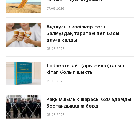
07.08.2026
Ақтаулық кәсіпкер тегін
балмұздақ таратам деп басы
дауға қалды
05.08.2026
Тоқаевтың айтқары жинақталып
кітап болып шықты
05.08.2026
Рақымшылық шарасы 620 адамды
бостандыққа жіберді
05.08.2026