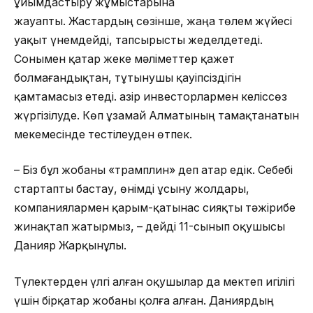
ұйымдастыру жұмыстарына
жауапты. Жастардың сөзінше, жаңа төлем жүйесі
уақыт үнемдейді, тапсырысты жеделдетеді.
Сонымен қатар жеке мәліметтер қажет
болмағандықтан, тұтынушы қауіпсіздігін
қамтамасыз етеді. Қазір инвесторлармен келіссөз
жүргізілуде. Көп ұзамай Алматының тамақтанатын
мекемесінде тестілеуден өтпек.
– Біз бұл жобаны «трамплин» деп атар едік. Себебі
стартапты бастау, өнімді ұсыну жолдары,
компаниялармен қарым-қатынас сияқты тәжірибе
жинақтап жатырмыз, – дейді 11-сынып оқушысы
Данияр Жарқынұлы.
Түлектерден үлгі алған оқушылар да мектеп игілігі
үшін бірқатар жобаны қолға алған. Даниярдың