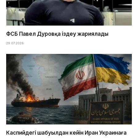
ФСБ Павел Дуровқа іздеу жариялады
29.07.2026
Каспийдегі шабуылдан кейін Иран Украинаға