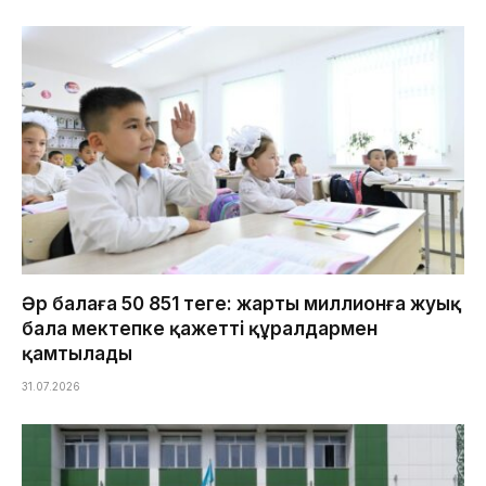
Әр балаға 50 851 теңге: жарты миллионға жуық
бала мектепке қажетті құралдармен
қамтылады
31.07.2026