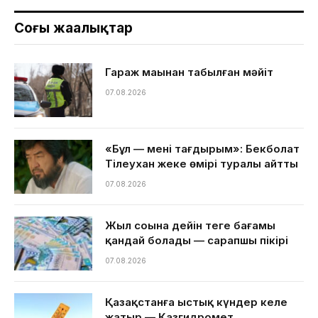
Соңғы жаңалықтар
Гараж маңынан табылған мәйіт
07.08.2026
«Бұл — менің тағдырым»: Бекболат
Тілеухан жеке өмірі туралы айтты
07.08.2026
Жыл соңына дейін теңге бағамы
қандай болады — сарапшы пікірі
07.08.2026
Қазақстанға ыстық күндер келе
жатыр — Қазгидромет