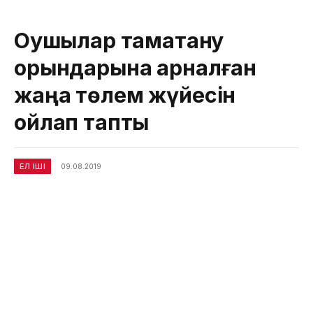
Оқушылар тамақтану
орындарына арналған
жаңа төлем жүйесін
ойлап тапты
ЕЛ ІШІ
09.08.2019