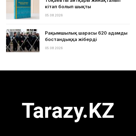
Тоқаевтың айтқары жинақталып
кітап болып шықты
05.08.2026
Рақымшылық шарасы 620 адамды
бостандыққа жіберді
05.08.2026