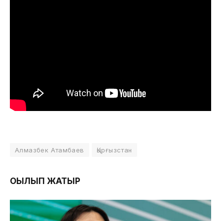
Алмазбек Атамбаев
Қырғызстан
ОҚЫЛЫП ЖАТЫР